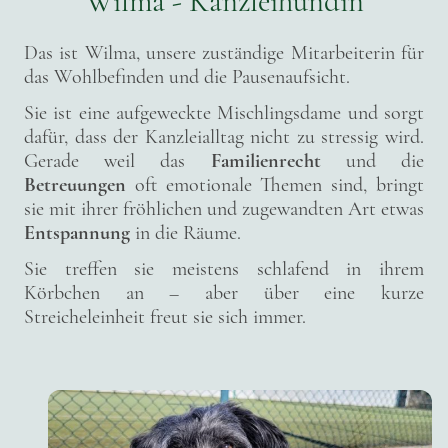
Wilma - Kanzleihündin
Das ist Wilma, unsere zuständige Mitarbeiterin für
das Wohlbefinden und die Pausenaufsicht.
Sie ist eine aufgeweckte Mischlingsdame und sorgt
dafür, dass der Kanzleialltag nicht zu stressig wird.
Gerade weil das
Familienrecht
und die
Betreuungen
oft emotionale Themen sind, bringt
sie mit ihrer fröhlichen und zugewandten Art etwas
Entspannung
in die Räume.
Sie treffen sie meistens schlafend in ihrem
Körbchen an – aber über eine kurze
Streicheleinheit freut sie sich immer.